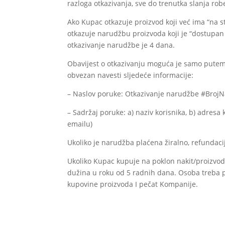
razloga otkazivanja, sve do trenutka slanja rob
Ako Kupac otkazuje proizvod koji već ima “na s
otkazuje narudžbu proizvoda koji je “dostupan u
otkazivanje narudžbe je 4 dana.
Obavijest o otkazivanju moguća je samo pute
obvezan navesti sljedeće informacije:
– Naslov poruke: Otkazivanje narudžbe #Broj
– Sadržaj poruke: a) naziv korisnika, b) adresa
emailu)
Ukoliko je narudžba plaćena žiralno, refundaci
Ukoliko Kupac kupuje na poklon nakit/proizvode
dužina u roku od 5 radnih dana. Osoba treba p
kupovine proizvoda I pečat Kompanije.