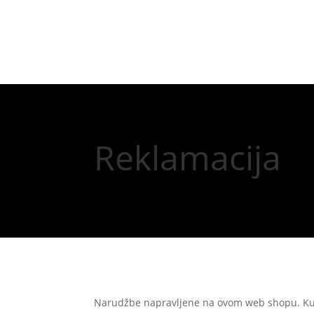
Reklamacija
Narudžbe napravljene na ovom web shopu. Kup