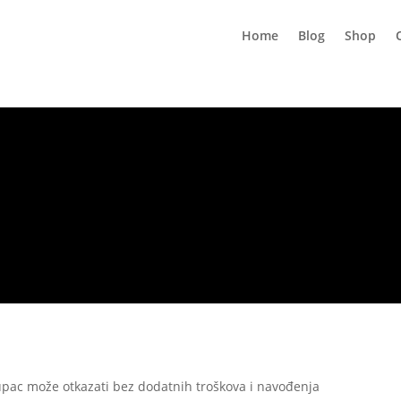
Home
Blog
Shop
ac može otkazati bez dodatnih troškova i navođenja