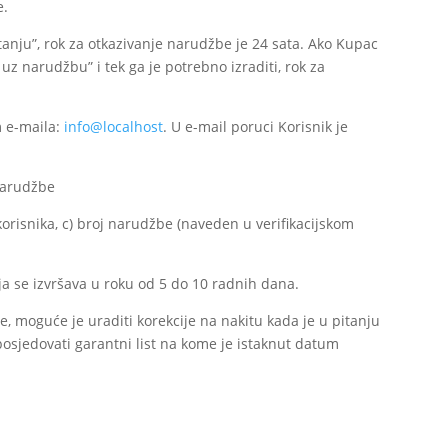
e.
tanju”, rok za otkazivanje narudžbe je 24 sata. Ako Kupac
z narudžbu” i tek ga je potrebno izraditi, rok za
m e-maila:
info@localhost
. U e-mail poruci Korisnik je
Narudžbe
 korisnika, c) broj narudžbe (naveden u verifikacijskom
ja se izvršava u roku od 5 do 10 radnih dana.
, moguće je uraditi korekcije na nakitu kada je u pitanju
osjedovati garantni list na kome je istaknut datum