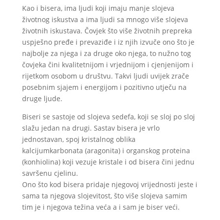
Kao i bisera, ima ljudi koji imaju manje slojeva
životnog iskustva a ima ljudi sa mnogo više slojeva
životnih iskustava. Čovjek što više životnih prepreka
uspješno pređe i prevaziđe i iz njih izvuče ono što je
najbolje za njega i za druge oko njega, to nužno tog
čovjeka čini kvalitetnijom i vrjednijom i cjenjenijom i
rijetkom osobom u društvu. Takvi ljudi uvijek zrače
posebnim sjajem i energijom i pozitivno utječu na
druge ljude.
Biseri se sastoje od slojeva sedefa, koji se sloj po sloj
slažu jedan na drugi. Sastav bisera je vrlo
jednostavan, spoj kristalnog oblika
kalcijumkarbonata (aragonita) i organskog proteina
(konhiolina) koji vezuje kristale i od bisera čini jednu
savršenu cjelinu.
Ono što kod bisera pridaje njegovoj vrijednosti jeste i
sama ta njegova slojevitost, što više slojeva samim
tim je i njegova težina veća a i sam je biser veći.