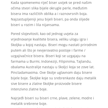
Kada spomenemo riječ biser uvijek se pred našim
očima stvori slika bijele okrugle perle, međutim
bisera ima različitih oblika a i raznovrsnih boja.
Najzastupljeniji jesu bijeli biseri, pa onda slijede
biseri u rozim i lila nijansama.
Pored slojevitosti, kao od jednog uvjeta za
vrjednovanje kvalitete bisera, veliku ulogu igra i
školjka u kojoj nastaju. Biseri mogu nastati prirodnim
putem ali što je nevjerovatno postoje i farme /
uzgajivačnice bisera. Biseri koji se uzgajaju na
farmama u Burmi, Indoneziji, Filipinima, Tajlandu,
obalama Australije nastaju u školjci koja se zove lat.
Pinctadamaxima. Ove školje uglavnom daju bisere
bijele boje. Školjke koje su srebrenkaste daju metalik
sive bisere a zlatne školjke proizvode bisere
intenzivno zlatne boje.
Najrjeđi biseri su biseri crne, plave, zelene, modre i
metalik srebrene boje.