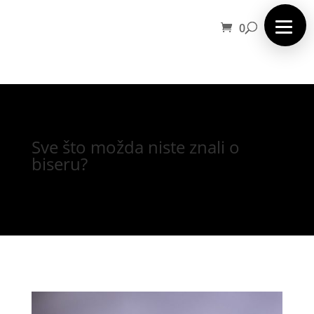
0
Sve što možda niste znali o
biseru?