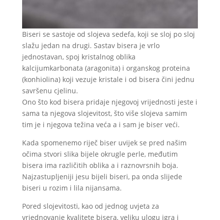
Biseri se sastoje od slojeva sedefa, koji se sloj po sloj
slažu jedan na drugi. Sastav bisera je vrlo
jednostavan, spoj kristalnog oblika
kalcijumkarbonata (aragonita) i organskog proteina
(konhiolina) koji vezuje kristale i od bisera čini jednu
savršenu cjelinu.
Ono što kod bisera pridaje njegovoj vrijednosti jeste i
sama ta njegova slojevitost, što više slojeva samim
tim je i njegova težina veća a i sam je biser veći.
Kada spomenemo riječ biser uvijek se pred našim
očima stvori slika bijele okrugle perle, međutim
bisera ima različitih oblika a i raznovrsnih boja.
Najzastupljeniji jesu bijeli biseri, pa onda slijede
biseri u rozim i lila nijansama.
Pored slojevitosti, kao od jednog uvjeta za
vrjednovanje kvalitete bisera, veliku ulogu igra i