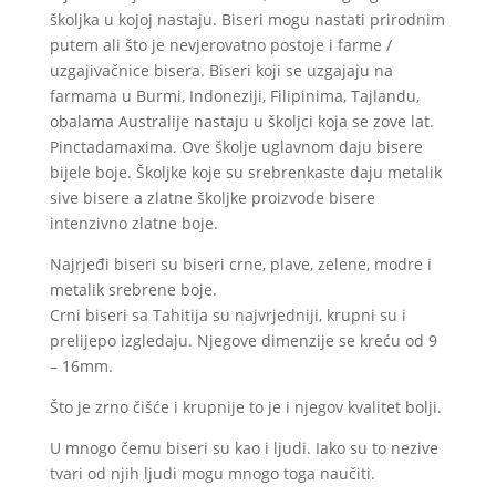
školjka u kojoj nastaju. Biseri mogu nastati prirodnim
putem ali što je nevjerovatno postoje i farme /
uzgajivačnice bisera. Biseri koji se uzgajaju na
farmama u Burmi, Indoneziji, Filipinima, Tajlandu,
obalama Australije nastaju u školjci koja se zove lat.
Pinctadamaxima. Ove školje uglavnom daju bisere
bijele boje. Školjke koje su srebrenkaste daju metalik
sive bisere a zlatne školjke proizvode bisere
intenzivno zlatne boje.
Najrjeđi biseri su biseri crne, plave, zelene, modre i
metalik srebrene boje.
Crni biseri sa Tahitija su najvrjedniji, krupni su i
prelijepo izgledaju. Njegove dimenzije se kreću od 9
– 16mm.
Što je zrno čišće i krupnije to je i njegov kvalitet bolji.
U mnogo čemu biseri su kao i ljudi. Iako su to nezive
tvari od njih ljudi mogu mnogo toga naučiti.