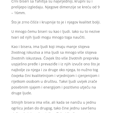
Crni biseri sa Tahitija su najvrjedniji, krupni su i
prelijepo izgledaju. Njegove dimenzije se kreću od 9
– 16mm.
Što je zrno čišće i krupnije to je i njegov kvalitet bolji.
U mnogo čemu biseri su kao i ljudi. Iako su to nezive
tvari od njih ljudi mogu mnogo toga naučiti.
Kao i bisera, ima ljudi koji imaju manje slojeva
životnog iskustva a ima ljudi sa mnogo više slojeva
životnih iskustava. Čovjek što više životnih prepreka
uspješno pređe i prevaziđe i iz njih izvuče ono što je
najbolje za njega i za druge oko njega, to nužno tog
čovjeka čini kvalitetnijom i vrjednijom i cjenjenijom i
rijetkom osobom u društvu. Takvi ljudi uvijek zrače
posebnim sjajem i energijom i pozitivno utječu na
druge ljude.
Sitnijih bisera ima više, ali kada se nanižu u jednu
ogrlicu jedan do drugog, tako čine jednu savršenu