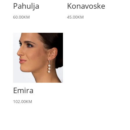
Pahulja
Konavoske
60.00
KM
45.00
KM
Emira
102.00
KM