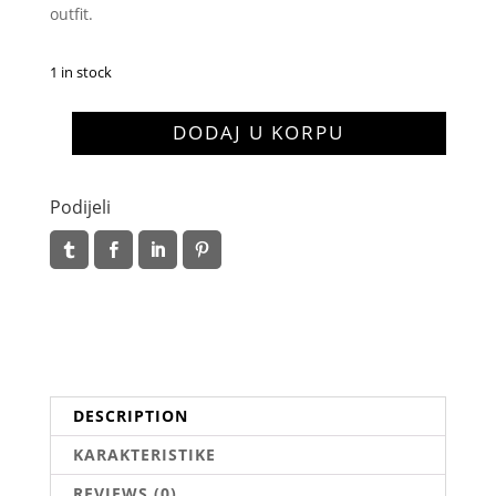
outfit.
1 in stock
Disa
DODAJ U KORPU
quantity
Podijeli
DESCRIPTION
KARAKTERISTIKE
REVIEWS (0)