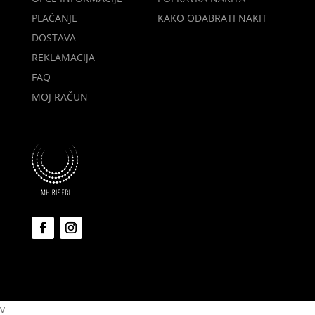
PLAĆANJE
KAKO ODABRATI NAKIT
DOSTAVA
REKLAMACIJA
FAQ
MOJ RAČUN
v