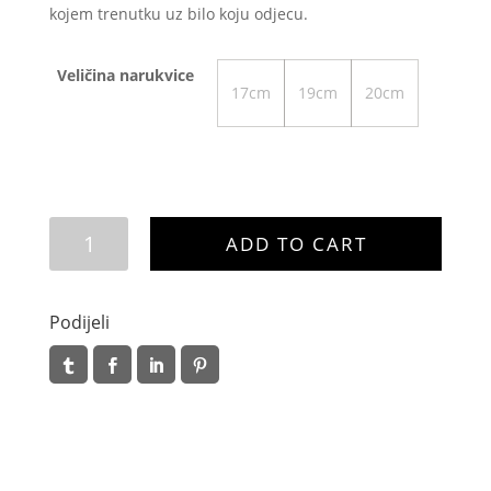
kojem trenutku uz bilo koju odjecu.
Veličina narukvice
17cm
19cm
20cm
Elena
ADD TO CART
quantity
Podijeli