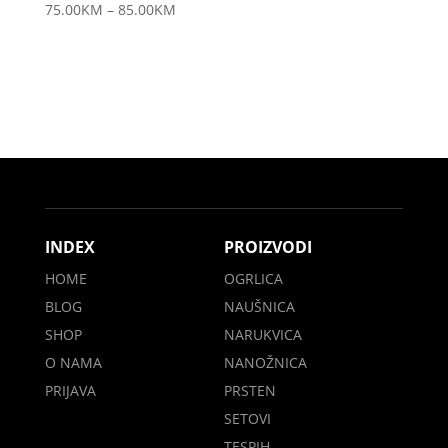
75.00
KM
–
85.00
KM
INDEX
PROIZVODI
HOME
OGRLICA
BLOG
NAUŠNICA
SHOP
NARUKVICA
O NAMA
NANOŽNICA
PRIJAVA
PRSTEN
SETOVI
TESPIH