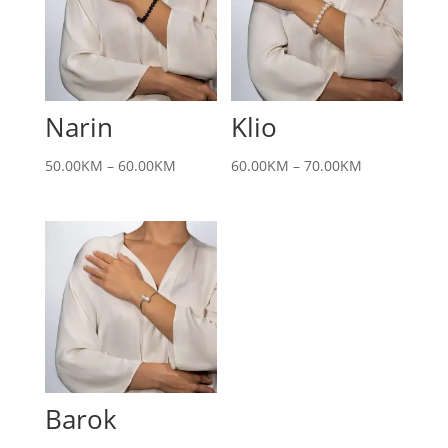
Narin
Klio
50.00
KM
–
60.00
KM
60.00
KM
–
70.00
KM
Barok