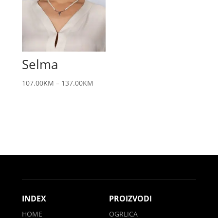
Selma
107.00
KM
–
137.00
KM
INDEX
PROIZVODI
HOME
OGRLICA