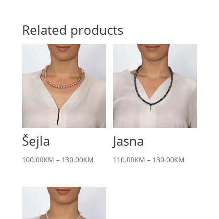
Related products
Šejla
Jasna
100.00
KM
–
130.00
KM
110.00
KM
–
130.00
KM