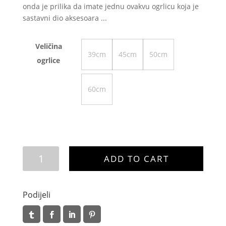
onda je prilika da imate jednu ovakvu ogrlicu koja je
sastavni dio aksesoara ...
Veličina
39cm
45cm
50cm
ogrlice
60cm
Erna
ADD TO CART
quantity
Podijeli