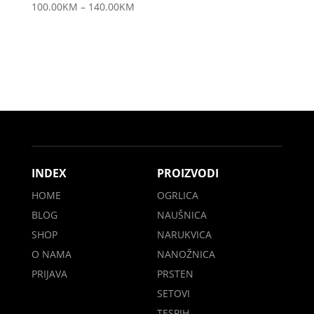
100.00
KM
–
140.00
KM
INDEX
PROIZVODI
HOME
OGRLICA
BLOG
NAUŠNICA
SHOP
NARUKVICA
O NAMA
NANOŽNICA
PRIJAVA
PRSTEN
SETOVI
TESPIH