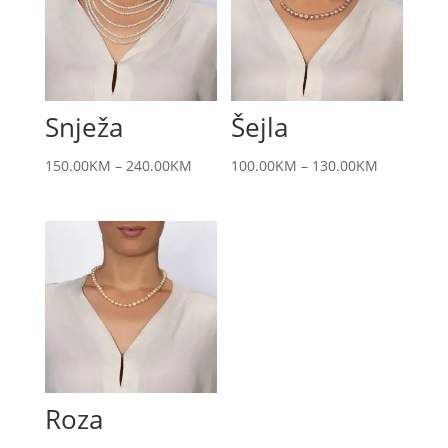
Snježa
Šejla
150.00
KM
–
240.00
KM
100.00
KM
–
130.00
KM
Roza