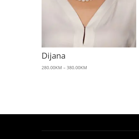
Dijana
280.00
KM
–
380.00
KM