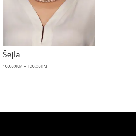
Šejla
100.00
KM
–
130.00
KM