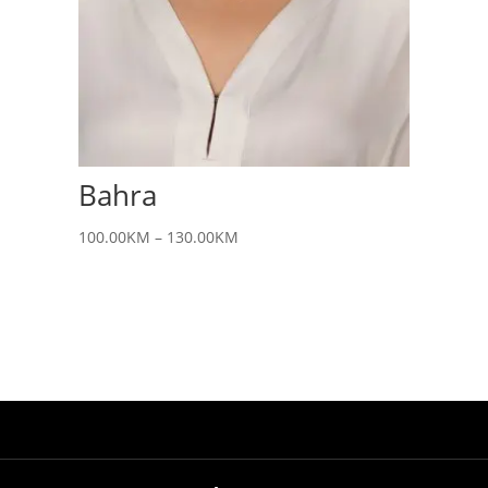
Bahra
100.00
KM
–
130.00
KM