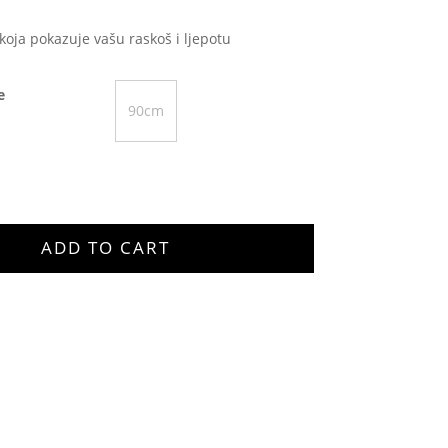
 koja pokazuje vašu raskoš i ljepotu
e
90cm
ADD TO CART