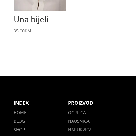
Una bijeli
35.00
KM
INDEX
PROIZVODI
HOME
OGRLICA
BLOG
NAUŠNICA
SHOP
NARUKVICA