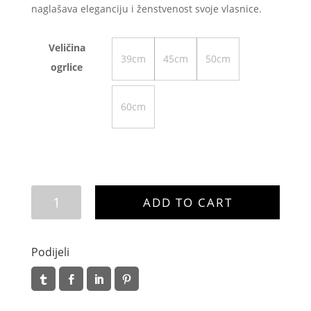
naglašava eleganciju i ženstvenost svoje vlasnice.
Veličina
39cm
45cm
50cm
ogrlice
60cm
Lejla
ADD TO CART
quantity
Podijeli