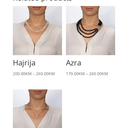
Hajrija
Azra
200.00
KM
–
260.00
KM
170.00
KM
–
260.00
KM