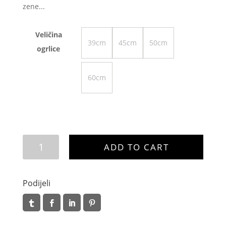
zene...
Veličina
39cm
45cm
50cm
ogrlice
60cm
Negra
ADD TO CART
quantity
Podijeli