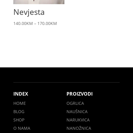
Nevjesta
140.00
KM
–
170.00
KM
INDEX
PROIZVODI
HOME
OGRLICA
BLOG
NAUŠNICA
SHOP
NARUKVICA
O NAMA
NANOŽNICA