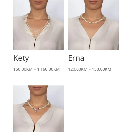
Kety
Erna
150.00
KM
–
1,160.00
KM
120.00
KM
–
150.00
KM