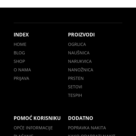
INDEX
PROIZVODI
HOME
OGRLICA
BLOG
NAUŠNICA
SHOP
NARUKVICA
O NAMA
NANOŽNICA
PRIJAVA
PRSTEN
SETOVI
TESPIH
POMOĆ KORISNIKU
DODATNO
OPĆE INFORMACIJE
POPRAVKA NAKITA